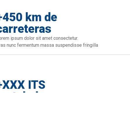
+450 km de
carreteras
orem ipsum dolor sit amet consectetur.
ras nunc fermentum massa suspendisse fringilla
+XXX ITS
instalados
orem ipsum dolor sit amet consectetur.
ras nunc fermentum massa suspendisse fringilla