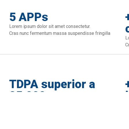
5 APPs
Lorem ipsum dolor sit amet consectetur.
Cras nunc fermentum massa suspendisse fringilla
L
C
TDPA superior a
25,000
Lorem ipsum dolor sit amet consectetur.
L
Cras nunc fermentum massa suspendisse fringilla
C