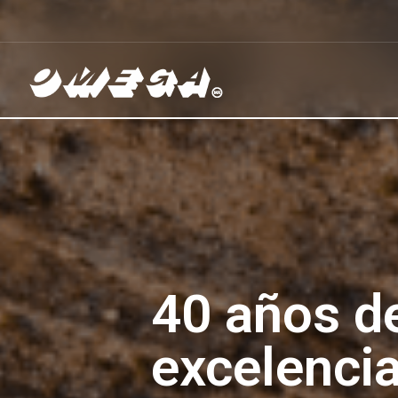
Omega
40 años d
excelenci