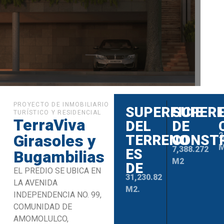
PROYECTO DE INMOBILIARIO
SUPERFICIE
SUPERF
TURÍSTICO Y RESIDENCIAL
TerraViva
DEL
DE
2
Girasoles y
TERRENO
CONST
7,388.272
ES
Bugambilias
M2
DE
EL PREDIO SE UBICA EN
31,230.82
LA AVENIDA
M2.
INDEPENDENCIA NO. 99,
COMUNIDAD DE
AMOMOLULCO,